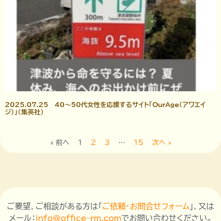
2025.07.25 40～50代女性を応援するサイト「OurAge（アワエイ
ジ）」（集英社）
« 前へ
1
2
3
…
15
次へ »
ご要望、ご相談がある方は「
ご依頼・お問合せフォーム
」、又は
メール：
info@office-rm.com
でお問い合わせください。