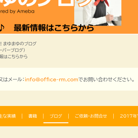
！まゆまゆのブログ
ーバーブログ）
報はこちらから
、又はメール：
info@office-rm.com
でお問い合わせください。
主な実績
書籍
ブログ
ご依頼・お問合せ
2017