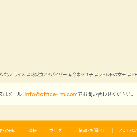
パパッとライス #防災食アドバイザー #今泉マユ子 #レトルトの女王 #PR
、又はメール：
info@office-rm.com
でお問い合わせください。
主な実績
書籍
ブログ
ご依頼・お問合せ
2017