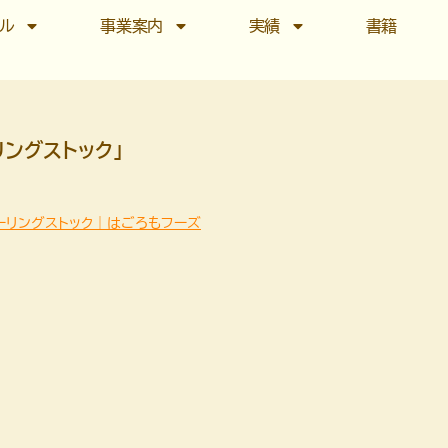
ール
事業案内
実績
書籍
リングストック」
ーリングストック｜はごろもフーズ