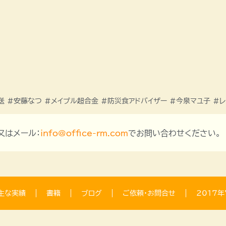
送 #安藤なつ #メイプル超合金 #防災食アドバイザー #今泉マユ子 #レ
、又はメール：
info@office-rm.com
でお問い合わせください。
主な実績
書籍
ブログ
ご依頼・お問合せ
2017