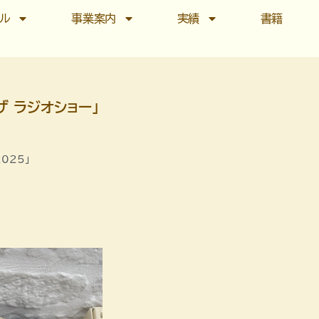
ール
事業案内
実績
書籍
ザ ラジオショー」
025」