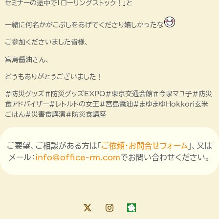
セミナーの途中で「ローリングストック！」と
一緒に何名かがこぶしをあげてくださり嬉しかったな
ご参加くださいました皆様、
宮島醤油さん、
どうもありがとうございました！
#防災グッズ#防災グッズEXPO#東京交通会館#今泉マユ子#防災
食アドバイザー#レトルトの女王#宮島醤油#まゆまゆHokkori玄米
ごはん#災害食講演#防災食講座
ご要望、ご相談がある方は「
ご依頼・お問合せフォーム
」、又は
メール：
info@office-rm.com
でお問い合わせください。