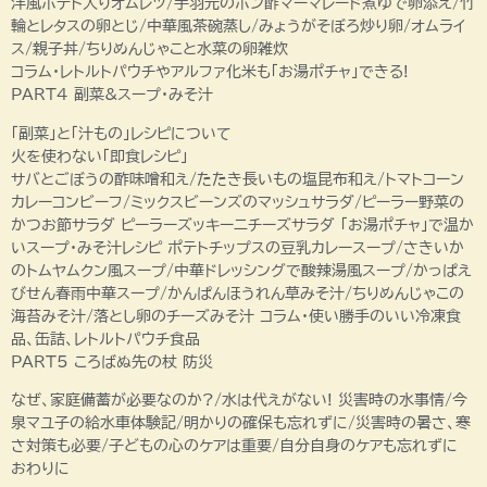
洋風ポテト入りオムレツ/手羽元のポン酢マーマレード煮ゆで卵添え/竹
輪とレタスの卵とじ/中華風茶碗蒸し/みょうがそぼろ炒り卵/オムライ
ス/親子丼/ちりめんじゃこと水菜の卵雑炊
コラム・レトルトパウチやアルファ化米も「お湯ポチャ」できる!
PART4 副菜&スープ・みそ汁
「副菜」と「汁もの」レシピについて
火を使わない「即食レシピ」
サバとごぼうの酢味噌和え/たたき長いもの塩昆布和え/トマトコーン
カレーコンビーフ/ミックスビーンズのマッシュサラダ/ピーラー野菜の
かつお節サラダ ピーラーズッキーニチーズサラダ 「お湯ポチャ」で温か
いスープ・みそ汁レシピ ポテトチップスの豆乳カレースープ/さきいか
のトムヤムクン風スープ/中華ドレッシングで酸辣湯風スープ/かっぱえ
びせん春雨中華スープ/かんぱんほうれん草みそ汁/ちりめんじゃこの
海苔みそ汁/落とし卵のチーズみそ汁 コラム・使い勝手のいい冷凍食
品、缶詰、レトルトパウチ食品
PART5 ころばぬ先の杖 防災
なぜ、家庭備蓄が必要なのか?/水は代えがない! 災害時の水事情/今
泉マユ子の給水車体験記/明かりの確保も忘れずに/災害時の暑さ、寒
さ対策も必要/子どもの心のケアは重要/自分自身のケアも忘れずに
おわりに