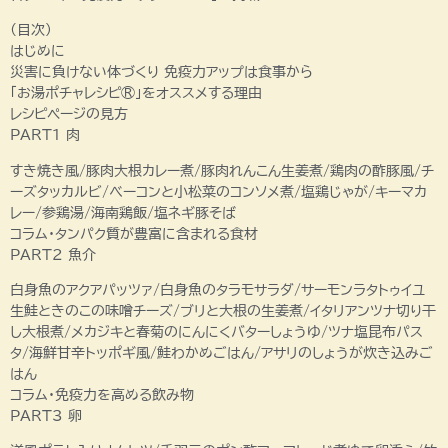
(目次)
はじめに
災害に負けない体づくり 免疫力アップは食事から
「お湯ポチャレシピ®」をオススメする理由
レシピページの見方
PART1 肉
すき焼き風/豚肉大根カレー煮/豚肉れんこん生姜煮/鶏肉の酢豚風/チ
ーズタッカルビ/べーコンと小松菜のコンソメ煮/塩鶏じゃが/キーマカ
レー/参鶏湯/海南鶏飯/塩ネギ豚そば
コラム・タンパク質が豊富に含まれる食材
PART2 魚介
白身魚のアクアパッツァ/白身魚のタラモサラダ/サーモンラタトゥイユ
生鮭ときのこの味噌チーズ/ブリと大根の生姜煮/イタリアンツナ切り干
し大根煮/メカジキと春菊のにんにくバターしょうゆ/ツナ塩昆布パス
タ/海鮮甘辛トッポギ風/鮭わかめごはん/アサリのしょうが炊き込みご
はん
コラム・免疫力を高める飲み物
PART3 卵